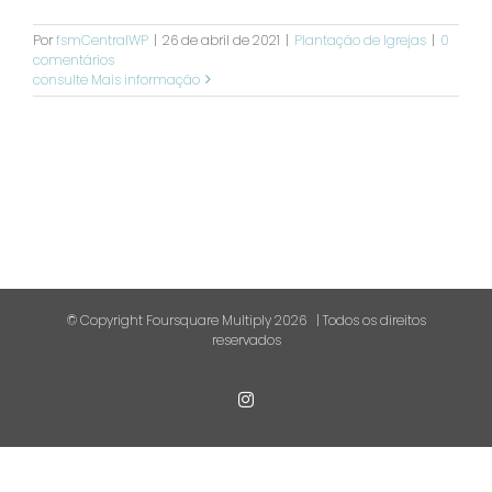
Por
fsmCentralWP
|
26 de abril de 2021
|
Plantação de Igrejas
|
0
comentários
consulte Mais informação
© Copyright Foursquare Multiply
2026 | Todos os direitos
reservados
Instagram